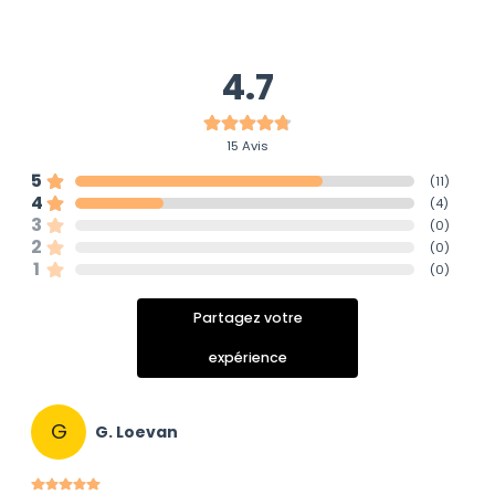
4.7
15
Avis
5
(
11
)
4
(
4
)
3
(
0
)
2
(
0
)
1
(
0
)
Partagez votre
expérience
G
G. Loevan