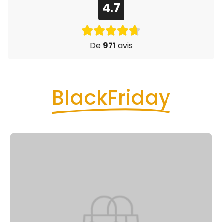
4.7
De
971
avis
BlackFriday