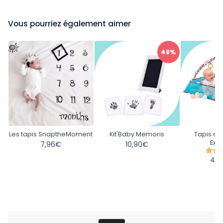
Vous pourriez également aimer
48%
Les tapis SnaptheMoment
Kit'Baby Memoris
Tapis d'
Exp
7,96€
10,90€
44